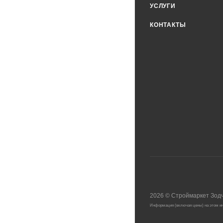
УСЛУГИ
КОНТАКТЫ
2026
©
Строймаркет Зод
Информация (включая цены) на этом ин