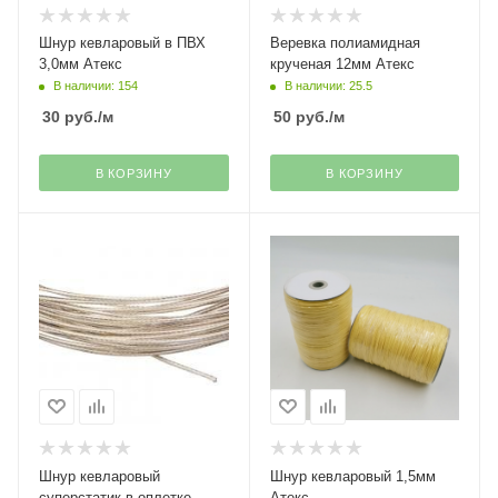
Шнур кевларовый в ПВХ
Веревка полиамидная
3,0мм Атекс
крученая 12мм Атекс
В наличии: 154
В наличии: 25.5
30
руб.
/м
50
руб.
/м
В КОРЗИНУ
В КОРЗИНУ
Шнур кевларовый
Шнур кевларовый 1,5мм
суперстатик в оплетке
Атекс