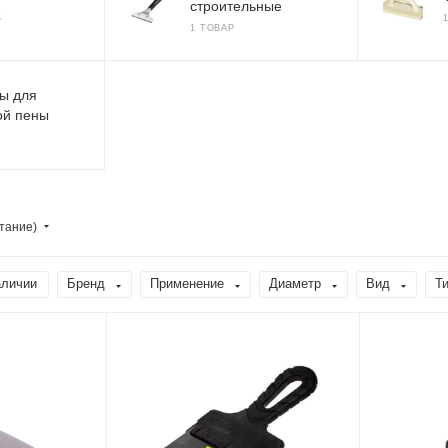
строительные
В
1 ТОВАР
ы для
ой пены
тание)
аличии
Бренд
Применение
Диаметр
Вид
Т