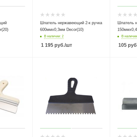
щий
Шпатель нержавеющий 2-к ручка
Шпатель 
(20)
600ммх0,3мм Decor(10)
150ммх0,4
В наличии: 2
В наличии
1 195
руб.
/шт
105
руб