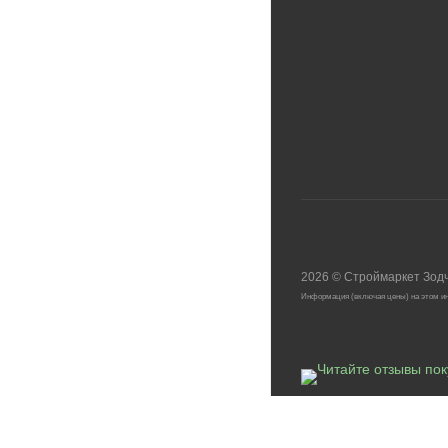
2026
©
Строймаркет Зод
Информация (включая цены) на этом ин