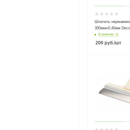
Шпатель нержавею
300ммх0,45мм Decor
В наличии: 11
200
руб.
/шт