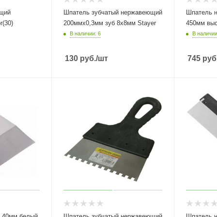
щий
Шпатель зубчатый нержавеющий
Шпатель нерж
(30)
200ммх0,3мм зуб 8х8мм Stayer
450мм выс
В наличии: 6
В наличии
130
руб.
/шт
745
руб
й
Шпатель зубчатый нержавеющий
Шпатель 