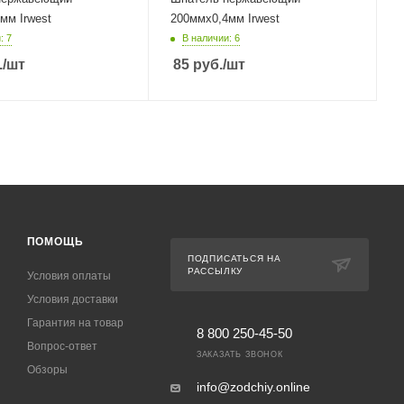
мм Irwest
200ммх0,4мм Irwest
: 7
В наличии: 6
.
/шт
85
руб.
/шт
ПОМОЩЬ
ПОДПИСАТЬСЯ НА
РАССЫЛКУ
Условия оплаты
Условия доставки
Гарантия на товар
8 800 250-45-50
Вопрос-ответ
ЗАКАЗАТЬ ЗВОНОК
Обзоры
info@zodchiy.online