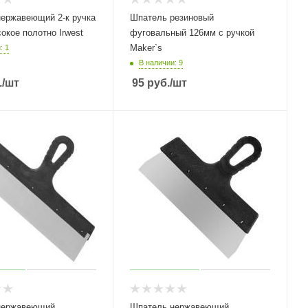
авеющий 2-к ручка
Шпатель резиновый
окое полотно Irwest
фуговальный 126мм с ручкой
Maker`s
: 1
В наличии: 9
.
/шт
95
руб.
/шт
нержавеющий
Шпатель нержавеющий