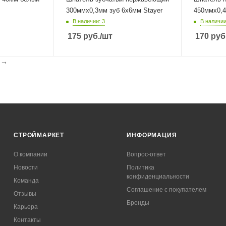
300ммх0,3мм зуб 6х6мм Stayer
450ммх0,4
В наличии: 3
В наличии
175
руб.
/шт
170
руб
l
→
СТРОЙМАРКЕТ
ИНФОРМАЦИЯ
О компании
Вопрос-ответ
Новости
Политика
конфиденциальности
Команда
Соглашение с покупателем
Отзывы
Бренды
Карьера
Контакты