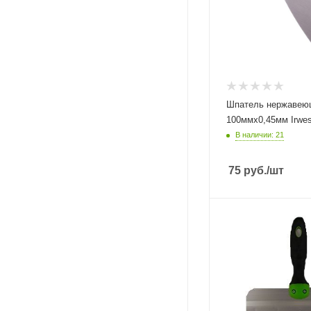
Шпатель нержавею
100ммх0,45мм Irwes
В наличии: 21
75
руб.
/шт