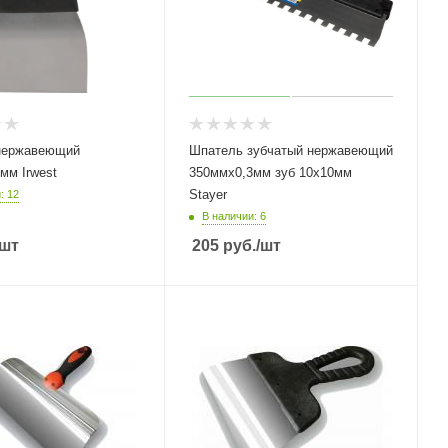
нержавеющий
Шпатель зубчатый нержавеющий
мм Irwest
350ммх0,3мм зуб 10х10мм
Stayer
: 12
В наличии: 6
/шт
205
руб.
/шт