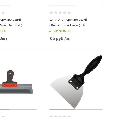
нержавеющий
Шпатель нержавеющий
5мм Decor(20)
60ммх0,5мм Decor(70)
: 14
В наличии: 11
.
/шт
65
руб.
/шт