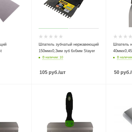
щий
Шпатель зубчатый нержавеющий
Шпатель 
t
150ммх0,3мм зуб 6х6мм Stayer
40ммх0,45
В наличии: 10
В наличии
105
руб.
/шт
50
руб.