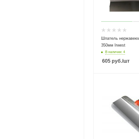
Шпатель нержавеющий 2-к
350мм Irwest
В наличии: 4
605
руб.
/шт