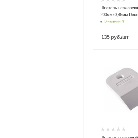
Шпатель нержавею
200ммх0,45мм Decor
В наличии: 9
135
руб.
/шт
Шпатель резиновый 40мм белы