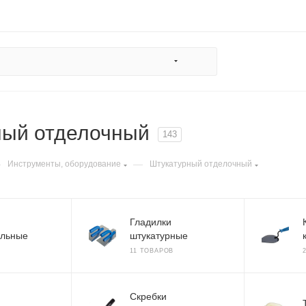
ный отделочный
143
—
—
Инструменты, оборудование
Штукатурный отделочный
Гладилки
льные
штукатурные
11 ТОВАРОВ
Скребки