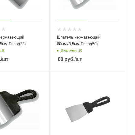
нержавеющий
Шпатель нержавеющий
5мм Decor(22)
80ммх0,5мм Decor(50)
: 9
В наличии: 10
.
/шт
80
руб.
/шт