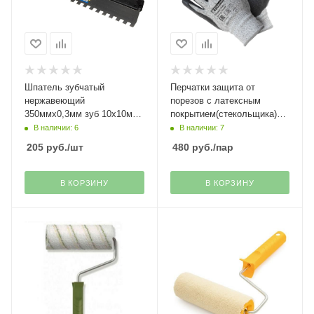
Шпатель зубчатый
Перчатки защита от
нержавеющий
порезов с латексным
350ммх0,3мм зуб 10х10мм
покрытием(стекольщика)
Stayer
Гранит Fiberon
В наличии: 6
В наличии: 7
205
руб.
/шт
480
руб.
/пар
В КОРЗИНУ
В КОРЗИНУ