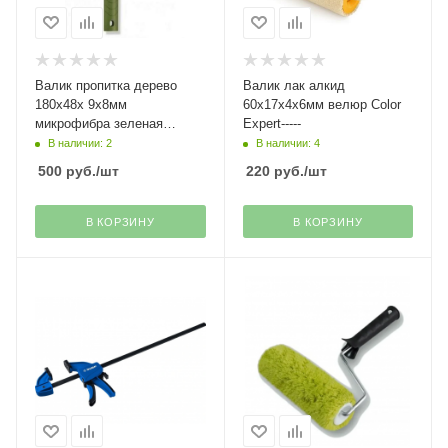
Валик пропитка дерево
Валик лак алкид
180х48х 9х8мм
60х17х4х6мм велюр Color
микрофибра зеленая
Expert-----
полоса Top Color Expert------
В наличии: 2
В наличии: 4
500
руб.
/шт
220
руб.
/шт
В КОРЗИНУ
В КОРЗИНУ