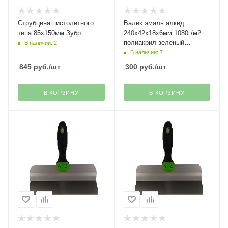
Струбцина пистолетного
Валик эмаль алкид
типа 85х150мм Зубр
240х42х18х6мм 1080г/м2
полиакрил зеленый
В наличии: 2
Decor(45)
В наличии: 7
845
руб.
/шт
300
руб.
/шт
В КОРЗИНУ
В КОРЗИНУ