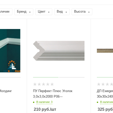
аличии
Бренд
Цвет
Вид
Высота
Молдинг
ПУ Перфект Плюс Уголок
ДП Eweger Уго
3,0х3,0х2000 Р06---
30х30х2400
В наличии: 3
В наличии
210
руб.
/шт
325
руб