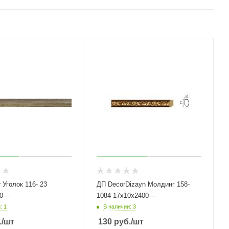
лок 116- 23
ДП DecorDizayn Молдинг 158-
---
1084 17х10х2400---
: 1
В наличии: 3
.
/шт
130
руб.
/шт