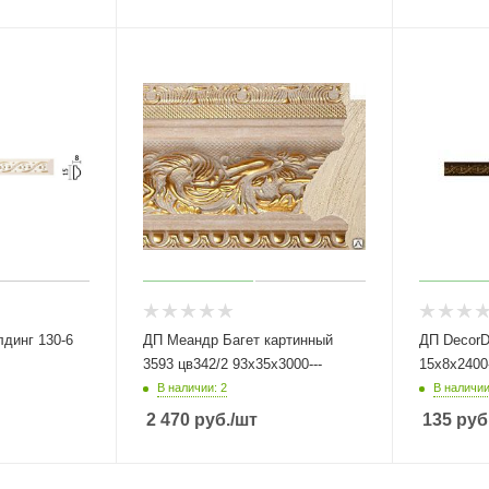
динг 130-6
ДП Меандр Багет картинный
ДП DecorD
3593 цв342/2 93х35х3000---
15х8х2400-
В наличии: 2
В наличии
2 470
руб.
/шт
135
руб