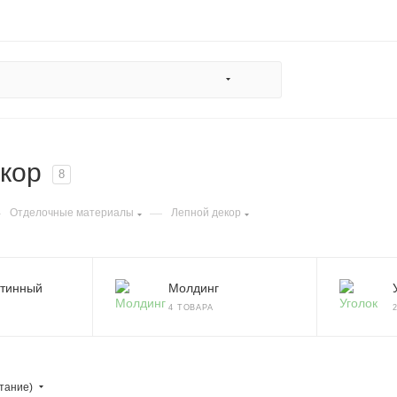
кор
8
—
—
Отделочные материалы
Лепной декор
ртинный
Молдинг
4 ТОВАРА
тание)