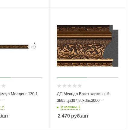
izayn Молдинг 130-1
ДП Меандр Багет картинный
---
3593 цв307 93х35х3000---
: 2
В наличии: 3
.
/шт
2 470
руб.
/шт