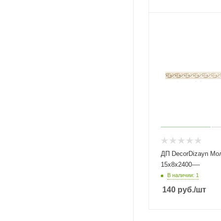
ДП DecorDizayn Мол
15х8х2400----
В наличии: 1
140
руб.
/шт