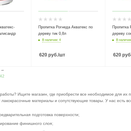
кватекс-
Пропитка Рогнеда Акватекс по
Пропитка 
алисандр
дереву тик 0,8л
дереву со
В наличии: 4
В наличии
620
руб.
/шт
620
руб
l
→
42
аботы? Ищите магазин, где приобрести все необходимое для их п
 лакокрасочные материалы и сопутствующие товары. У нас есть все
едварительная подготовка поверхности;
ирование финишного слоя;