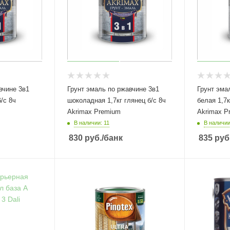
вчине 3в1
Грунт эмаль по ржавчине 3в1
Грунт эма
шоколадная 1,7кг глянец б/с 8ч
белая 1,7кг глянец б/с 8ч
Akrimax Premium
Akrimax P
В наличии: 11
В наличии
830
руб.
/банк
835
руб