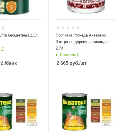
tra бесцветный 2,5л
Пропитка Рогнеда Акватекс-
Экстра по дереву палисандр
2,7л
: 2
В наличии: 8
б.
/банк
2 665
руб.
/шт