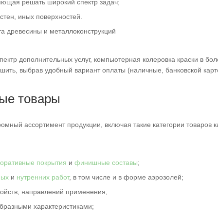
яющая решать широкий спектр задач;
 стен, иных поверхностей.
та древесины и металлоконструкций
ктр дополнительных услуг, компьютерная колеровка краски в более 
шить, выбрав удобный вариант оплаты (наличные, банковской карто
ые товары
ромный ассортимент продукции, включая такие категории товаров к
коративные покрытия
и
финишные составы
;
ных
и
нутренних работ
, в том числе и в форме аэрозолей;
ойств, направлений применения;
образными характеристиками;