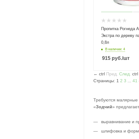
Пропитка Рогнеда А
Экстра по дереву п
0,8л
В наличии: 4
915
руб.
/шт
←
ctrl
Пред.
След.
ctr
Страницы:
1
2
3
...
41
Требуются малярные р
«
Зодчий
» предлагает
выравнивание и пр
шлифовка и форм