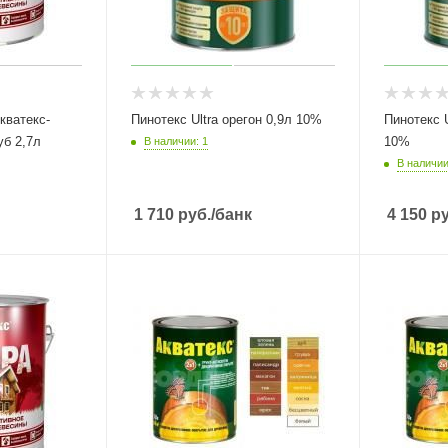
кватекс-
Пинотекс Ultra орегон 0,9л 10%
Пинотекс Ul
уб 2,7л
10%
В наличии: 1
В наличии
1 710
руб.
/банк
4 150
ру