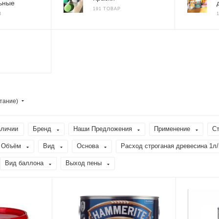
ьные
191 ТОВАР
В
тание)
аличии
Бренд
Наши Предложения
Применение
Ст
Объём
Вид
Основа
Расход строганая древесина 1л
Вид баллона
Выход пены