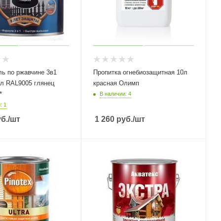
ль по ржавчине 3в1
Пропитка огнебиозащитная 10л
5л RAL9005 глянец
красная Олимп
*
В наличии: 4
: 1
б.
/шт
1 260
руб.
/шт