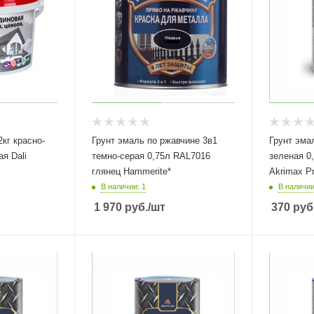
кг красно-
Грунт эмаль по ржавчине 3в1
Грунт эма
я Dali
темно-серая 0,75л RAL7016
зеленая 0,
глянец Hammerite*
Akrimax P
В наличии: 1
В наличии
1 970
руб.
/шт
370
руб