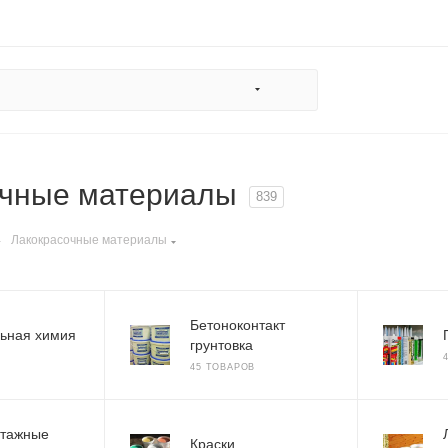
очные материалы
839
—
Лакокрасочные материалы
Бетоноконтакт
ьная химия
грунтовка
45 ТОВАРОВ
нтажные
Краски