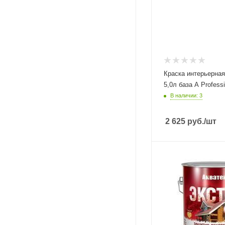
Краска интерьерная
5,0л база А Professi
В наличии: 3
2 625
руб.
/шт