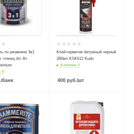
ль по ржавчине 3в1
Клей-герметик битумный черный
280мл KSK612 Kudo
remium
В наличии: 3
: 8
.
/банк
400
руб.
/шт