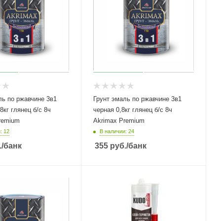
ль по ржавчине 3в1
Грунт эмаль по ржавчине 3в1
8кг глянец б/с 8ч
черная 0,8кг глянец б/с 8ч
remium
Akrimax Premium
: 12
В наличии: 24
.
/банк
355
руб.
/банк