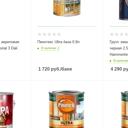
 акриловая
Пинотекс Ultra база 0,9л
Грунт эма
onal 3 Dali
черная 2,
В наличии: 2
Hammerite
В наличии
1 720
руб.
/банк
4 290
ру