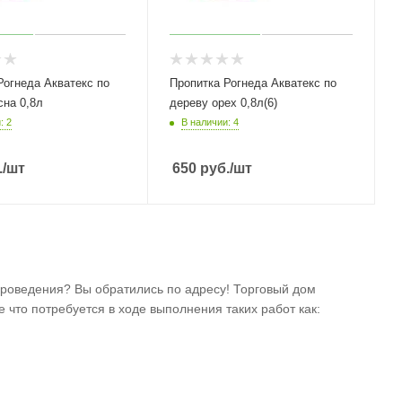
Рогнеда Акватекс по
Пропитка Рогнеда Акватекс по
сна 0,8л
дереву орех 0,8л(6)
: 2
В наличии: 4
.
/шт
650
руб.
/шт
роведения? Вы обратились по адресу! Торговый дом
 что потребуется в ходе выполнения таких работ как: