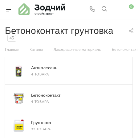
0
Бетоноконтакт грунтовка
45
—
—
—
Главная
Каталог
Лакокрасочные материалы
Бетоноконтакт
Антиплесень
4 ТОВАРА
Бетоноконтакт
4 ТОВАРА
Грунтовка
33 ТОВАРА