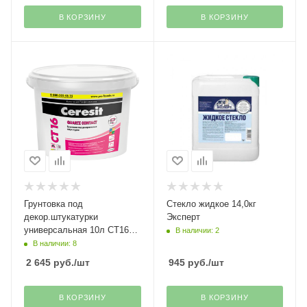
В КОРЗИНУ
В КОРЗИНУ
Грунтовка под
Стекло жидкое 14,0кг
декор.штукатурки
Эксперт
универсальная 10л СТ16
В наличии: 2
Ceresit Henkel
В наличии: 8
2 645
руб.
/шт
945
руб.
/шт
В КОРЗИНУ
В КОРЗИНУ