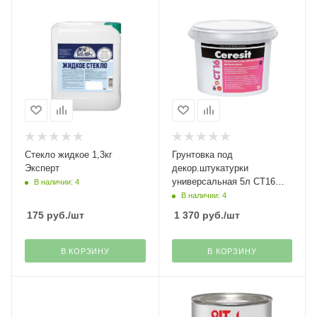
Стекло жидкое 1,3кг
Грунтовка под
Эксперт
декор.штукатурки
универсальная 5л СТ16
В наличии: 4
Ceresit Henkel
В наличии: 4
175
руб.
/шт
1 370
руб.
/шт
В КОРЗИНУ
В КОРЗИНУ