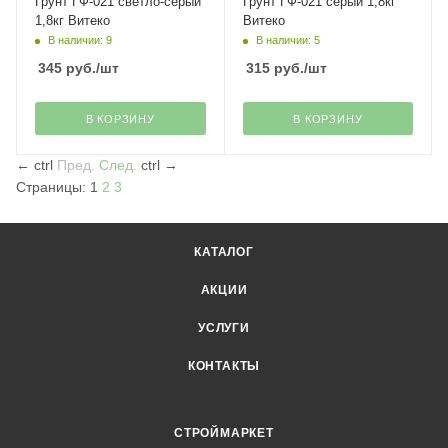
Грунт ГФ-021 светло-серый
Грунт ГФ-021 серый 1,8кг
1,8кг Витеко
Витеко
В наличии: 9
В наличии: 5
345
руб.
/шт
315
руб.
/шт
В КОРЗИНУ
В КОРЗИНУ
←
ctrl
Пред.
След.
ctrl
→
Страницы:
1
2
3
КАТАЛОГ
АКЦИИ
УСЛУГИ
КОНТАКТЫ
СТРОЙМАРКЕТ