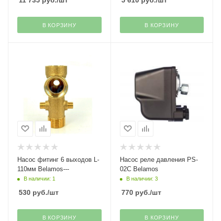
11 735
руб.
/шт
5 610
руб.
/шт
В КОРЗИНУ
В КОРЗИНУ
Насос фитинг 6 выходов L-
Насос реле давления PS-
110мм Belamos---
02C Belamos
В наличии: 1
В наличии: 3
530
руб.
/шт
770
руб.
/шт
В КОРЗИНУ
В КОРЗИНУ