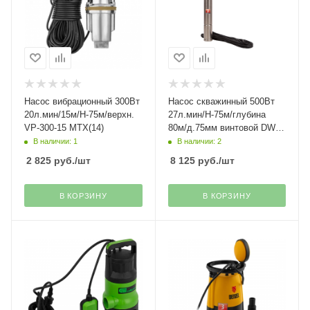
Насос вибрационный 300Вт
Насос скважинный 500Вт
20л.мин/15м/Н-75м/верхн.
27л.мин/Н-75м/глубина
VP-300-15 МТХ(14)
80м/д.75мм винтовой DWS-
3-75 Denzel(27)
В наличии: 1
В наличии: 2
2 825
руб.
/шт
8 125
руб.
/шт
В КОРЗИНУ
В КОРЗИНУ