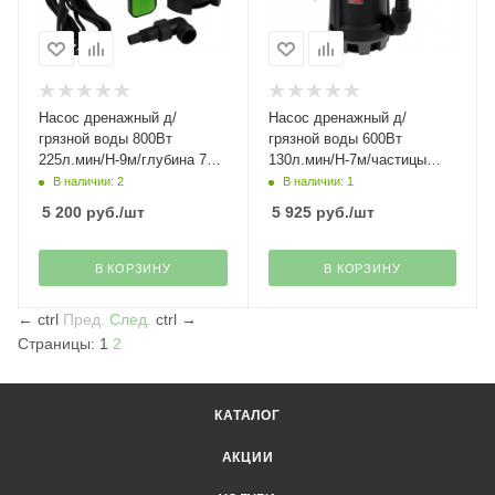
Насос дренажный д/
Насос дренажный д/
грязной воды 800Вт
грязной воды 600Вт
225л.мин/Н-9м/глубина 7м/
130л.мин/Н-7м/частицы
частицы 35мм СДН800-35
30мм DP-600S Denzel(21)
В наличии: 2
В наличии: 1
Сибртех(23)
5 200
руб.
/шт
5 925
руб.
/шт
В КОРЗИНУ
В КОРЗИНУ
←
ctrl
Пред.
След.
ctrl
→
Страницы:
1
2
КАТАЛОГ
АКЦИИ