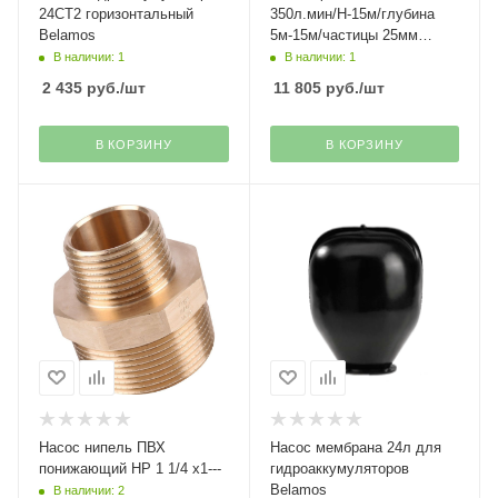
24CT2 горизонтальный
350л.мин/Н-15м/глубина
Belamos
5м-15м/частицы 25мм
СФН450 Сибртех(31)
В наличии: 1
В наличии: 1
2 435
руб.
/шт
11 805
руб.
/шт
В КОРЗИНУ
В КОРЗИНУ
Насос нипель ПВХ
Насос мембрана 24л для
понижающий НР 1 1/4 х1---
гидроаккумуляторов
Belamos
В наличии: 2