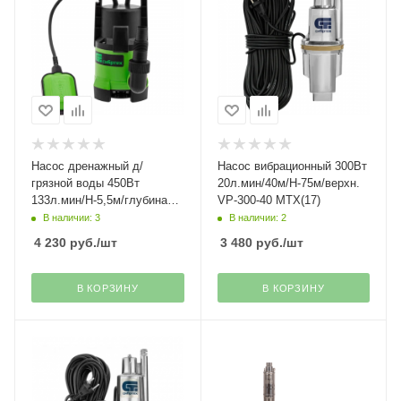
Насос дренажный д/
Насос вибрационный 300Вт
грязной воды 450Вт
20л.мин/40м/Н-75м/верхн.
133л.мин/Н-5,5м/глубина
VP-300-40 МТХ(17)
7м/частицы 35мм СДН450-
В наличии: 3
В наличии: 2
35 Сибртех(18)
4 230
руб.
/шт
3 480
руб.
/шт
В КОРЗИНУ
В КОРЗИНУ