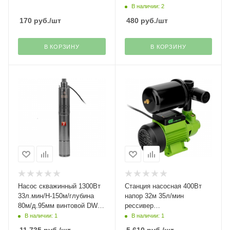
В наличии: 2
170
руб.
/шт
480
руб.
/шт
В КОРЗИНУ
В КОРЗИНУ
Насос скважинный 1300Вт
Станция насосная 400Вт
33л.мин/Н-150м/глубина
напор 32м 35л/мин
80м/д.95мм винтовой DWS-
рессивер
4-150 Denzel(29)
2л,чугун,вихревой
В наличии: 1
В наличии: 1
Сибртех(37)