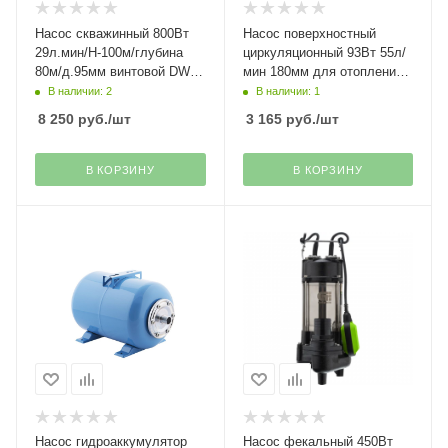
Насос скважинный 800Вт
Насос поверхностный
29л.мин/Н-100м/глубина
циркуляционный 93Вт 55л/
80м/д.95мм винтовой DWS-
мин 180мм для отопления
4-100 Denzel(28)
BRS25/6G Belamos(34)
В наличии: 2
В наличии: 1
8 250
руб.
/шт
3 165
руб.
/шт
В КОРЗИНУ
В КОРЗИНУ
Насос гидроаккумулятор
Насос фекальный 450Вт