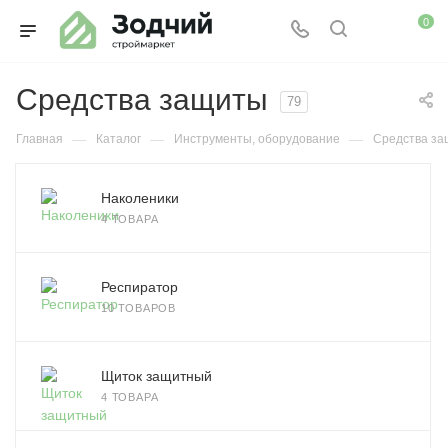
0
Средства защиты
79
—
—
—
Главная
Каталог
Инструменты, оборудование
Средства з
Наколеники
4 ТОВАРА
Респиратор
10 ТОВАРОВ
Щиток защитный
4 ТОВАРА