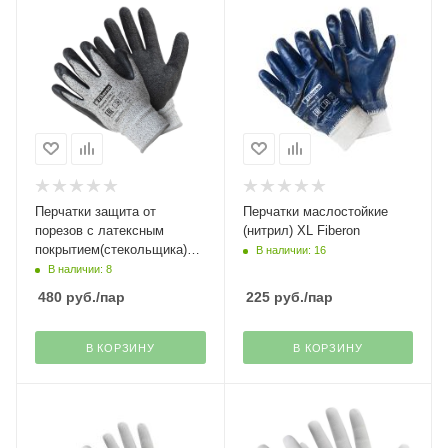
Перчатки защита от
Перчатки маслостойкие
порезов с латексным
(нитрил) XL Fiberon
покрытием(стекольщика)
В наличии: 16
Гранит Fiberon
В наличии: 8
480
руб.
/пар
225
руб.
/пар
В КОРЗИНУ
В КОРЗИНУ