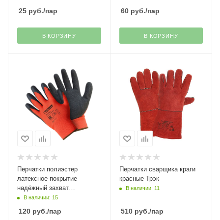
25
руб.
/пар
60
руб.
/пар
В КОРЗИНУ
В КОРЗИНУ
Перчатки полиэстер
Перчатки сварщика краги
латексное покрытие
красные Трэк
надёжный захват
В наличии: 11
Монтажник размер 9
В наличии: 15
Fiberon
120
руб.
/пар
510
руб.
/пар