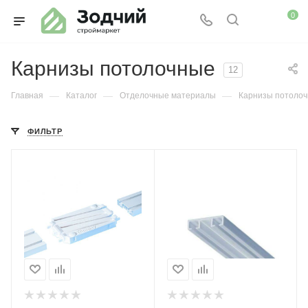
0
Карнизы потолочные
12
—
—
—
Главная
Каталог
Отделочные материалы
Карнизы потоло
ФИЛЬТР