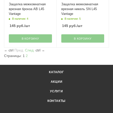
Защелка межкомнатная
Защелка межкомнатная
врезная бронза АВ L45
врезная никель SN L45
Vantage
Vantage
В наличии: 4
В наличии: 5
145
руб.
/шт
145
руб.
/шт
В КОРЗИНУ
В КОРЗИНУ
←
ctrl
Пред.
След.
ctrl
→
Страницы:
1
2
КАТАЛОГ
АКЦИИ
УСЛУГИ
КОНТАКТЫ