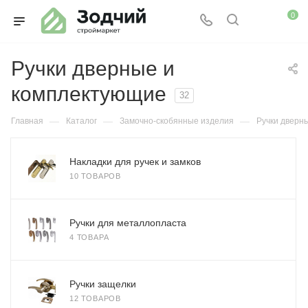
0
Ручки дверные и
комплектующие
32
—
—
—
Главная
Каталог
Замочно-скобянные изделия
Ручки дверн
Накладки для ручек и замков
10 ТОВАРОВ
Ручки для металлопласта
4 ТОВАРА
Ручки защелки
12 ТОВАРОВ