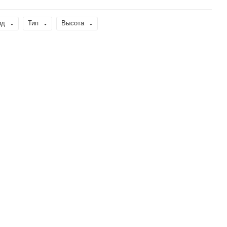
ид
Тип
Высота