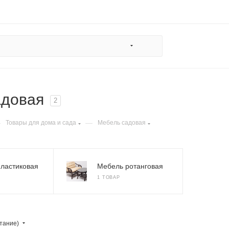
адовая
2
—
—
Товары для дома и сада
Мебель садовая
ластиковая
Мебель ротанговая
1 ТОВАР
тание)