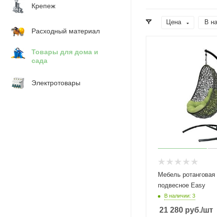
Крепеж
Цена
В н
Расходный материал
Товары для дома и
сада
Электротовары
Мебель ротанговая
подвесное Easy
В наличии: 3
21 280
руб.
/шт