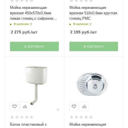
Мойка нержавеющая
Мойка нержавеющая
врезная 450х570х0,6мм
врезная 510х0,6мм круглая
левая глянец с сифоном
глянец РМС
MG6-5745OVL РМС
В наличии: 2
В наличии: 2
2 275
руб.
/шт
2 195
руб.
/шт
В КОРЗИНУ
В КОРЗИНУ
Бачок пластиковый с
Мойка нержавеющая