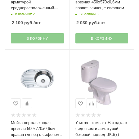
арматурой
врезная 450х570х0,6мм
среднерасположенный---
правая глянец с сифоном
MG6-5745OVR РМС
В наличии: 2
В наличии: 2
2 100
руб.
/шт
2 030
руб.
/шт
В КОРЗИНУ
В КОРЗИНУ
Мойка нержавеющая
Унитаз - компакт Находка с
врезная 500х770х0,6мм
сиденьем и арматурой
правая глянец с сифоном
боковой подвод ВКЗ(7)