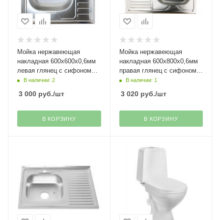
Мойка нержавеющая
Мойка нержавеющая
накладная 600х600х0,6мм
накладная 600х800х0,6мм
левая глянец с сифоном
правая глянец с сифоном
MG6-6060L РМС
MG6-8060R РМС
В наличии: 2
В наличии: 1
3 000
руб.
/шт
3 020
руб.
/шт
В КОРЗИНУ
В КОРЗИНУ