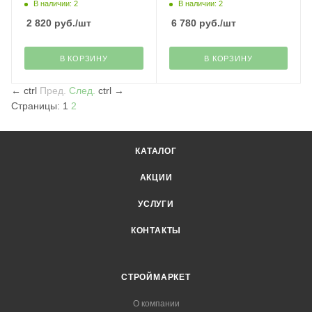
MG6-7750OVR РМС
В наличии: 2
В наличии: 2
2 820
руб.
/шт
6 780
руб.
/шт
В КОРЗИНУ
В КОРЗИНУ
←
ctrl
Пред.
След.
ctrl
→
Страницы:
1
2
КАТАЛОГ
АКЦИИ
УСЛУГИ
КОНТАКТЫ
СТРОЙМАРКЕТ
О компании