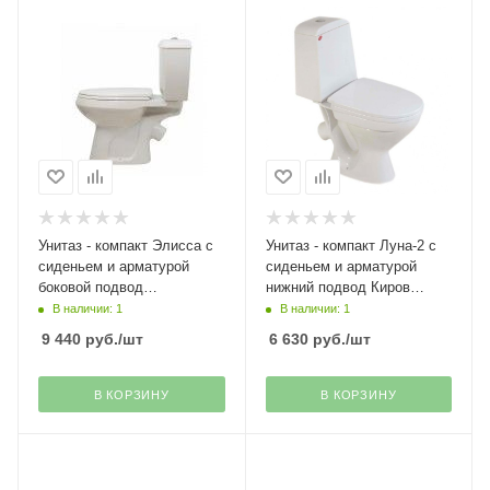
Унитаз - компакт Элисса с
Унитаз - компакт Луна-2 с
сиденьем и арматурой
сиденьем и арматурой
боковой подвод
нижний подвод Киров
Оскольская керамика(10)
Gesso(6)
В наличии: 1
В наличии: 1
9 440
руб.
/шт
6 630
руб.
/шт
В КОРЗИНУ
В КОРЗИНУ