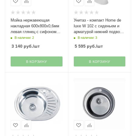
Мойка нержавеющая
Унитаз - компакт Home de
накладная 600х800х0,6мм
luxe W 102 с сиденьем и
левая глянец с сифоном
арматурой нижний подвод
MG6-8060L РМС
Gesso(1)
В наличии: 2
В наличии: 3
3 140
руб.
/шт
5 595
руб.
/шт
В КОРЗИНУ
В КОРЗИНУ