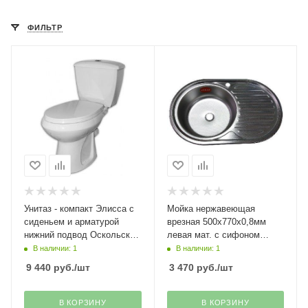
ФИЛЬТР
Унитаз - компакт Элисса с
Мойка нержавеющая
сиденьем и арматурой
врезная 500х770х0,8мм
нижний подвод Оскольская
левая мат. с сифоном
керамика(11)---
Fabia---
В наличии: 1
В наличии: 1
9 440
руб.
/шт
3 470
руб.
/шт
В КОРЗИНУ
В КОРЗИНУ