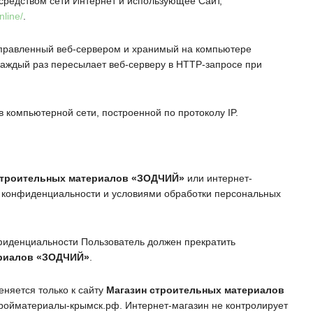
осредством сети Интернет и использующее Сайт,
nline/
.
тправленный веб-сервером и хранимый на компьютере
 каждый раз пересылает веб-серверу в HTTP-запросе при
в компьютерной сети, построенной по протоколу IP.
строительных материалов
«ЗОДЧИЙ»
или интернет-
й конфиденциальности и условиями обработки персональных
нфиденциальности Пользователь должен прекратить
риалов
«ЗОДЧИЙ»
.
няется только к сайту
Магазин строительных материалов
ройматериалы-крымск.рф
. Интернет-магазин не контролирует