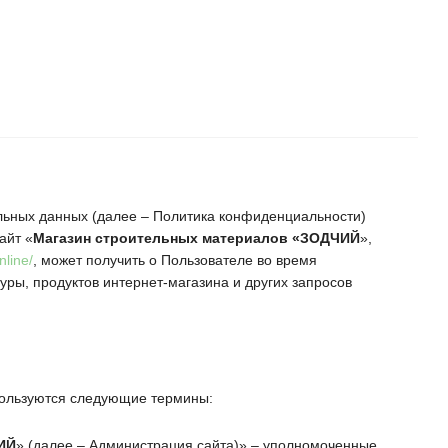
ьных данных (далее – Политика конфиденциальности)
айт «
Магазин строительных материалов
«ЗОДЧИЙ
»,
nline/
, может получить о Пользователе во время
уры, продуктов интернет-магазина и других запросов
пользуются следующие термины:
ИЙ
»
(далее – Администрация сайта)» – уполномоченные