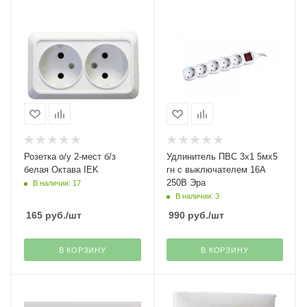
Розетка о/у 2-мест б/з
Удлинитель ПВС 3х1 5мх5
белая Октава IEK
гн с выключателем 16А
250В Эра
В наличии: 17
В наличии: 3
165
руб.
/шт
990
руб.
/шт
В КОРЗИНУ
В КОРЗИНУ