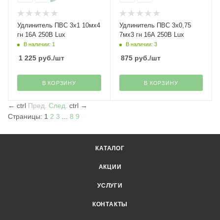
Удлинитель ПВС 3х1 10мх4
Удлинитель ПВС 3х0,75
гн 16А 250В Lux
7мх3 гн 16А 250В Lux
В наличии: 1
В наличии: 3
1 225
руб.
/шт
875
руб.
/шт
В КОРЗИНУ
В КОРЗИНУ
←
ctrl
Пред.
След.
ctrl
→
Страницы:
1
2
3
...
8
9
КАТАЛОГ
АКЦИИ
УСЛУГИ
КОНТАКТЫ