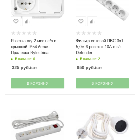
Розетка о/у 2-мест с/з с
Фильтр сетевой ПВС 3х1
крышкой IP54 белая
5,0м 6 розеток 10А с з/к
Пралеска Bylectrica
Defender
В наличии: 6
В наличии: 2
325
руб.
/шт
950
руб.
/шт
В КОРЗИНУ
В КОРЗИНУ