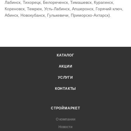
Лабинск, Тихорецк, Белореченск, Тимашевск, Курагинск,
Кореновск, Темрюк, Усть-Лабинск, Апшеронск, Горячий ключ,
Абинск, Новокубанск, Гулькевичи, Приморско-Ахтарск).
КАТАЛОГ
АКЦИИ
УСЛУГИ
КОНТАКТЫ
СТРОЙМАРКЕТ
О компании
Новости